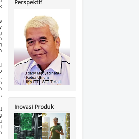
u
Perspektif
k
s
y
g
n
g
n
l
p
.
n
n
,
Inovasi Produk
t
g
a
i
n