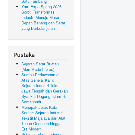
Satu Tumbang
Yarn Expo Spring 2026
Soroti Transformasi
Industri Menuju Masa
Depan Benang dan Serat
yang Berkelanjutan
Pustaka
Sejarah Serat Buatan
(Man-Made Fibres)
Sumbu Perlawanan di
Atas Sehelai Kain:
Sejarah Industri Tekstil
Jawa Tengah dan Gerakan
Syarikat Dagang Islam H.
Samanhudi
Menapak Jejak Kota
Senter: Sejarah Industri
Tekstil Majalaya dari Alat
Tenun Gedogan hingga
Era Modern
Sejarah Tekstil Indonesia