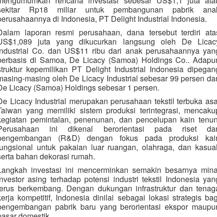
mengumumkan rencana investasi sebesar US$1,1 juta ata
sekitar Rp18 miliar untuk pembangunan pabrik ana
perusahaannya di Indonesia, PT Delight Industrial Indonesia.
Dalam laporan resmi perusahaan, dana tersebut terdiri ata
US$1,089 juta yang dikucurkan langsung oleh De Licac
Industrial Co. dan US$11 ribu dari anak perusahaannya yan
berbasis di Samoa, De Licacy (Samoa) Holdings Co.. Adapu
struktur kepemilikan PT Delight Industrial Indonesia dipegan
masing-masing oleh De Licacy Industrial sebesar 99 persen da
De Licacy (Samoa) Holdings sebesar 1 persen.
De Licacy Industrial merupakan perusahaan tekstil terbuka asa
Taiwan yang memiliki sistem produksi terintegrasi, mencaku
kegiatan pemintalan, penenunan, dan pencelupan kain tenun
Perusahaan ini dikenal berorientasi pada riset da
pengembangan (R&D) dengan fokus pada produksi kai
fungsional untuk pakaian luar ruangan, olahraga, dan kasual
serta bahan dekorasi rumah.
Langkah investasi ini mencerminkan semakin besarnya mina
investor asing terhadap potensi industri tekstil Indonesia yan
terus berkembang. Dengan dukungan infrastruktur dan tenag
kerja kompetitif, Indonesia dinilai sebagai lokasi strategis bag
pengembangan pabrik baru yang berorientasi ekspor maupu
pasar domestik.