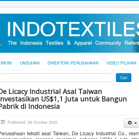
ERKINI
UNDUHAN
DIREKTORI PERUSAHAAN
VIDEO PILIHAN
ari
Cari
De Licacy Industrial Asal Taiwan
Investasikan US$1,1 Juta untuk Bangun
Pabrik di Indonesia
Published: 28 October 2025
Perusahaan tekstil asal Taiwan, De Licacy Industrial Co., resm