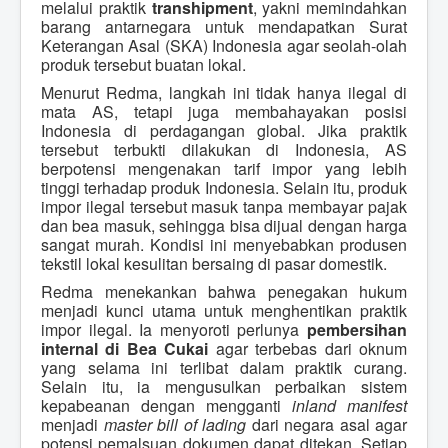
melalui praktik
transhipment
, yakni memindahkan
barang antarnegara untuk mendapatkan Surat
Keterangan Asal (SKA) Indonesia agar seolah-olah
produk tersebut buatan lokal.
Menurut Redma, langkah ini tidak hanya ilegal di
mata AS, tetapi juga membahayakan posisi
Indonesia di perdagangan global. Jika praktik
tersebut terbukti dilakukan di Indonesia, AS
berpotensi mengenakan tarif impor yang lebih
tinggi terhadap produk Indonesia. Selain itu, produk
impor ilegal tersebut masuk tanpa membayar pajak
dan bea masuk, sehingga bisa dijual dengan harga
sangat murah. Kondisi ini menyebabkan produsen
tekstil lokal kesulitan bersaing di pasar domestik.
Redma menekankan bahwa penegakan hukum
menjadi kunci utama untuk menghentikan praktik
impor ilegal. Ia menyoroti perlunya
pembersihan
internal di Bea Cukai
agar terbebas dari oknum
yang selama ini terlibat dalam praktik curang.
Selain itu, ia mengusulkan perbaikan sistem
kepabeanan dengan mengganti
inland manifest
menjadi
master bill of lading
dari negara asal agar
potensi pemalsuan dokumen dapat ditekan. Setiap