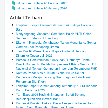
Indotextiles Bulletin 96 Februari 2026
Indotextiles Bulletin 95 January 2026
Artikel Terbaru
Lonjakan Ekspor Garment di Juni Beri Turkiye Harapan
Baru
Menyongsong Mandatori Sertifikasi Halal: YKTI Gelar
Seminar Strategis di Bandung
Ekonomi Kamboja Menghadapi Tahun Menantang, Sektor
Garmen Jadi Penopang Utama
Tren Positif Warnai Pasar Kapas Global di Tengah
Dinamika Cuaca Juli 2026
Paradoks Pertumbuhan 6,36% dan Runtuhnya Rantai
Pasok Domestik: Bedah Komprehensif Krisis Sektor TPT
Nasional di Tengah Gempuran Impor dan Gelombang PHK
Kontras Pasar Mesin Tekstil Global 2025: Sektor
Pemintalan Melaju Kencang Saat Segmen Lain Alami
Penurunan Signifikan
Lonjakan Impor Garmen Jepang Tembus $11,7 Miliar pada
Paruh Pertama 2026
Yarn Expo 2026 Hadir di Shanghai, Soroti Benang
Berkelanjutan dan Inovasi Baru
Dominasi Pakaian Bekas: Pasar Fesyen Berkelanjutan
Inggris Alami Perubahan Struktural Besar