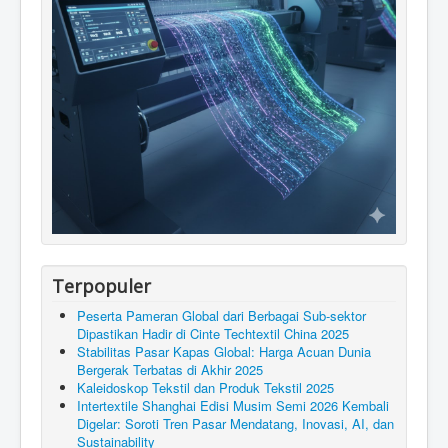
Terpopuler
Peserta Pameran Global dari Berbagai Sub-sektor
Dipastikan Hadir di Cinte Techtextil China 2025
Stabilitas Pasar Kapas Global: Harga Acuan Dunia
Bergerak Terbatas di Akhir 2025
Kaleidoskop Tekstil dan Produk Tekstil 2025
Intertextile Shanghai Edisi Musim Semi 2026 Kembali
Digelar: Soroti Tren Pasar Mendatang, Inovasi, AI, dan
Sustainability