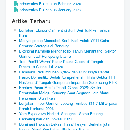
Indotextiles Bulletin 96 Februari 2026
Indotextiles Bulletin 95 January 2026
Artikel Terbaru
Lonjakan Ekspor Garment di Juni Beri Turkiye Harapan
Baru
Menyongsong Mandatori Sertifikasi Halal: YKTI Gelar
Seminar Strategis di Bandung
Ekonomi Kamboja Menghadapi Tahun Menantang, Sektor
Garmen Jadi Penopang Utama
Tren Positif Warnai Pasar Kapas Global di Tengah
Dinamika Cuaca Juli 2026
Paradoks Pertumbuhan 6,36% dan Runtuhnya Rantai
Pasok Domestik: Bedah Komprehensif Krisis Sektor TPT
Nasional di Tengah Gempuran Impor dan Gelombang PHK
Kontras Pasar Mesin Tekstil Global 2025: Sektor
Pemintalan Melaju Kencang Saat Segmen Lain Alami
Penurunan Signifikan
Lonjakan Impor Garmen Jepang Tembus $11,7 Miliar pada
Paruh Pertama 2026
Yarn Expo 2026 Hadir di Shanghai, Soroti Benang
Berkelanjutan dan Inovasi Baru
Dominasi Pakaian Bekas: Pasar Fesyen Berkelanjutan
Inggris Alami Perubahan Struktural Besar