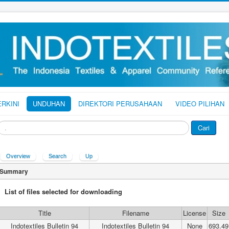
ERKINI
UNDUHAN
DIREKTORI PERUSAHAAN
VIDEO PILIHAN
ari
Cari
Overview
Search
Up
Summary
List of files selected for downloading
Title
Filename
License
Size
Indotextiles Bulletin 94
Indotextiles Bulletin 94
None
693.49