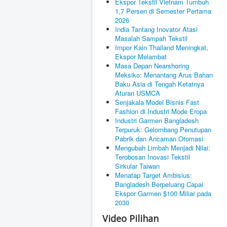
Ekspor Tekstil Vietnam Tumbuh
1,7 Persen di Semester Pertama
2026
India Tantang Inovator Atasi
Masalah Sampah Tekstil
Impor Kain Thailand Meningkat,
Ekspor Melambat
Masa Depan Nearshoring
Meksiko: Menantang Arus Bahan
Baku Asia di Tengah Ketatnya
Aturan USMCA
Senjakala Model Bisnis Fast
Fashion di Industri Mode Eropa
Industri Garmen Bangladesh
Terpuruk: Gelombang Penutupan
Pabrik dan Ancaman Otomasi
Mengubah Limbah Menjadi Nilai:
Terobosan Inovasi Tekstil
Sirkular Taiwan
Menatap Target Ambisius:
Bangladesh Berpeluang Capai
Ekspor Garmen $100 Miliar pada
2030
Video Pilihan