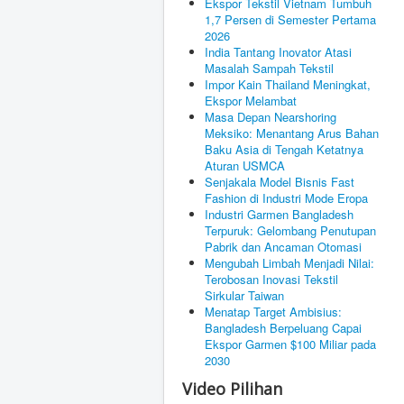
Ekspor Tekstil Vietnam Tumbuh
1,7 Persen di Semester Pertama
2026
India Tantang Inovator Atasi
Masalah Sampah Tekstil
Impor Kain Thailand Meningkat,
Ekspor Melambat
Masa Depan Nearshoring
Meksiko: Menantang Arus Bahan
Baku Asia di Tengah Ketatnya
Aturan USMCA
Senjakala Model Bisnis Fast
Fashion di Industri Mode Eropa
Industri Garmen Bangladesh
Terpuruk: Gelombang Penutupan
Pabrik dan Ancaman Otomasi
Mengubah Limbah Menjadi Nilai:
Terobosan Inovasi Tekstil
Sirkular Taiwan
Menatap Target Ambisius:
Bangladesh Berpeluang Capai
Ekspor Garmen $100 Miliar pada
2030
Video Pilihan