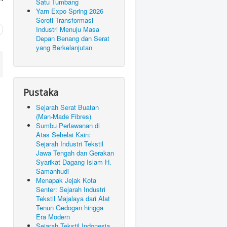
Satu Tumbang
Yarn Expo Spring 2026
Soroti Transformasi
Industri Menuju Masa
Depan Benang dan Serat
yang Berkelanjutan
Pustaka
Sejarah Serat Buatan
(Man-Made Fibres)
Sumbu Perlawanan di
Atas Sehelai Kain:
Sejarah Industri Tekstil
Jawa Tengah dan Gerakan
Syarikat Dagang Islam H.
Samanhudi
Menapak Jejak Kota
Senter: Sejarah Industri
Tekstil Majalaya dari Alat
Tenun Gedogan hingga
Era Modern
Sejarah Tekstil Indonesia