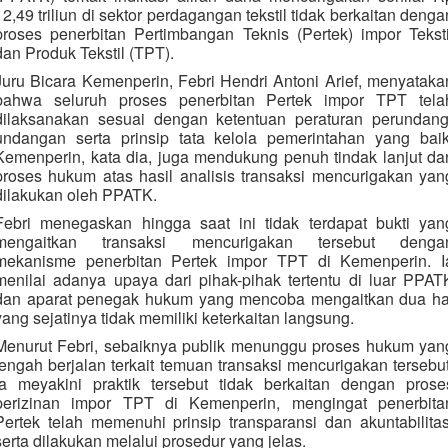
12,49 triliun di sektor perdagangan tekstil tidak berkaitan denga
proses penerbitan Pertimbangan Teknis (Pertek) impor Teksti
dan Produk Tekstil (TPT).
Juru Bicara Kemenperin, Febri Hendri Antoni Arief, menyataka
bahwa seluruh proses penerbitan Pertek impor TPT tela
dilaksanakan sesuai dengan ketentuan peraturan perundang
undangan serta prinsip tata kelola pemerintahan yang baik
Kemenperin, kata dia, juga mendukung penuh tindak lanjut da
proses hukum atas hasil analisis transaksi mencurigakan yan
dilakukan oleh PPATK.
Febri menegaskan hingga saat ini tidak terdapat bukti yan
mengaitkan transaksi mencurigakan tersebut denga
mekanisme penerbitan Pertek impor TPT di Kemenperin. I
menilai adanya upaya dari pihak-pihak tertentu di luar PPAT
dan aparat penegak hukum yang mencoba mengaitkan dua ha
yang sejatinya tidak memiliki keterkaitan langsung.
Menurut Febri, sebaiknya publik menunggu proses hukum yan
tengah berjalan terkait temuan transaksi mencurigakan tersebut
Ia meyakini praktik tersebut tidak berkaitan dengan prose
perizinan impor TPT di Kemenperin, mengingat penerbita
Pertek telah memenuhi prinsip transparansi dan akuntabilitas
serta dilakukan melalui prosedur yang jelas.