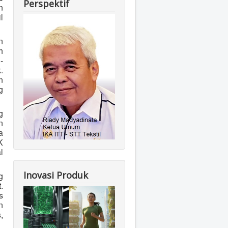
Perspektif
n
l
n
h
-
.
n
g
g
n
a
K
l
Inovasi Produk
g
.
s
n
,