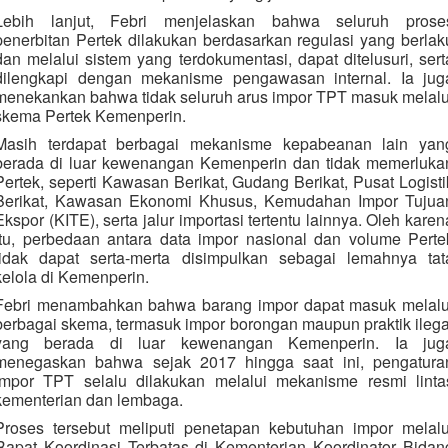
Lebih lanjut, Febri menjelaskan bahwa seluruh prose
penerbitan Pertek dilakukan berdasarkan regulasi yang berlak
dan melalui sistem yang terdokumentasi, dapat ditelusuri, sert
dilengkapi dengan mekanisme pengawasan internal. Ia jug
menekankan bahwa tidak seluruh arus impor TPT masuk melalu
skema Pertek Kemenperin.
Masih terdapat berbagai mekanisme kepabeanan lain yan
berada di luar kewenangan Kemenperin dan tidak memerluka
Pertek, seperti Kawasan Berikat, Gudang Berikat, Pusat Logisti
Berikat, Kawasan Ekonomi Khusus, Kemudahan Impor Tujua
Ekspor (KITE), serta jalur importasi tertentu lainnya. Oleh karen
itu, perbedaan antara data impor nasional dan volume Perte
tidak dapat serta-merta disimpulkan sebagai lemahnya tat
kelola di Kemenperin.
Febri menambahkan bahwa barang impor dapat masuk melalu
berbagai skema, termasuk impor borongan maupun praktik ilega
yang berada di luar kewenangan Kemenperin. Ia jug
menegaskan bahwa sejak 2017 hingga saat ini, pengatura
impor TPT selalu dilakukan melalui mekanisme resmi linta
kementerian dan lembaga.
Proses tersebut meliputi penetapan kebutuhan impor melalu
Rapat Koordinasi Terbatas di Kementerian Koordinator Bidan