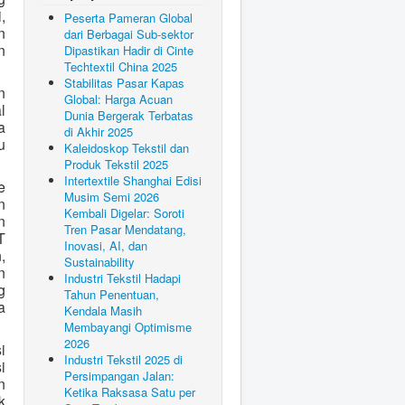
,
Peserta Pameran Global
n
dari Berbagai Sub-sektor
n
Dipastikan Hadir di Cinte
Techtextil China 2025
Stabilitas Pasar Kapas
n
Global: Harga Acuan
l
Dunia Bergerak Terbatas
a
di Akhir 2025
u
Kaleidoskop Tekstil dan
Produk Tekstil 2025
Intertextile Shanghai Edisi
e
Musim Semi 2026
n
Kembali Digelar: Soroti
n
Tren Pasar Mendatang,
T
Inovasi, AI, dan
,
Sustainability
n
Industri Tekstil Hadapi
g
Tahun Penentuan,
a
Kendala Masih
Membayangi Optimisme
2026
i
Industri Tekstil 2025 di
i
Persimpangan Jalan:
n
Ketika Raksasa Satu per
k