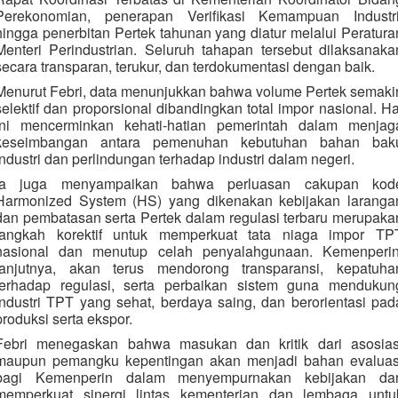
Perekonomian, penerapan Verifikasi Kemampuan Industri
hingga penerbitan Pertek tahunan yang diatur melalui Peratura
Menteri Perindustrian. Seluruh tahapan tersebut dilaksanaka
secara transparan, terukur, dan terdokumentasi dengan baik.
Menurut Febri, data menunjukkan bahwa volume Pertek semaki
selektif dan proporsional dibandingkan total impor nasional. Ha
ini mencerminkan kehati-hatian pemerintah dalam menjag
keseimbangan antara pemenuhan kebutuhan bahan bak
industri dan perlindungan terhadap industri dalam negeri.
Ia juga menyampaikan bahwa perluasan cakupan kod
Harmonized System (HS) yang dikenakan kebijakan laranga
dan pembatasan serta Pertek dalam regulasi terbaru merupaka
langkah korektif untuk memperkuat tata niaga impor TP
nasional dan menutup celah penyalahgunaan. Kemenperin
lanjutnya, akan terus mendorong transparansi, kepatuha
terhadap regulasi, serta perbaikan sistem guna mendukun
industri TPT yang sehat, berdaya saing, dan berorientasi pad
produksi serta ekspor.
Febri menegaskan bahwa masukan dan kritik dari asosias
maupun pemangku kepentingan akan menjadi bahan evaluas
bagi Kemenperin dalam menyempurnakan kebijakan da
memperkuat sinergi lintas kementerian dan lembaga untu