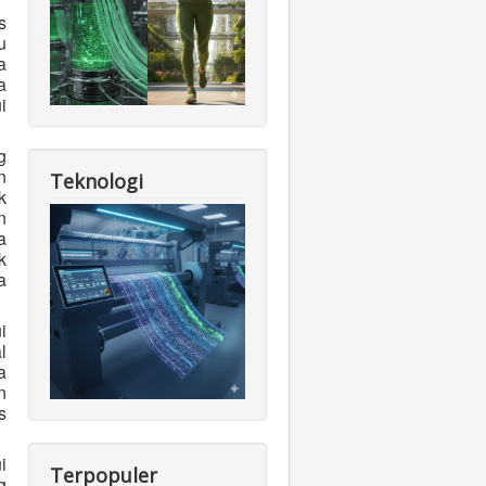
s
u
a
a
i
g
n
Teknologi
k
n
a
k
a
i
l
a
n
s
i
Terpopuler
g