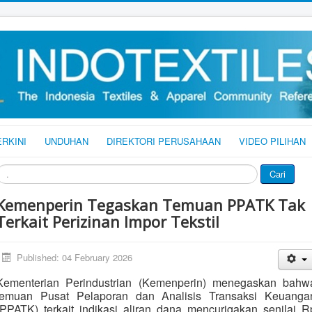
ERKINI
UNDUHAN
DIREKTORI PERUSAHAAN
VIDEO PILIHAN
ari
Cari
Kemenperin Tegaskan Temuan PPATK Tak
Terkait Perizinan Impor Tekstil
Published: 04 February 2026
Kementerian Perindustrian (Kemenperin) menegaskan bahw
temuan Pusat Pelaporan dan Analisis Transaksi Keuanga
(PPATK) terkait indikasi aliran dana mencurigakan senilai R