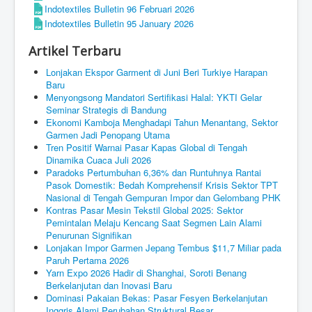
Indotextiles Bulletin 96 Februari 2026
Indotextiles Bulletin 95 January 2026
Artikel Terbaru
Lonjakan Ekspor Garment di Juni Beri Turkiye Harapan
Baru
Menyongsong Mandatori Sertifikasi Halal: YKTI Gelar
Seminar Strategis di Bandung
Ekonomi Kamboja Menghadapi Tahun Menantang, Sektor
Garmen Jadi Penopang Utama
Tren Positif Warnai Pasar Kapas Global di Tengah
Dinamika Cuaca Juli 2026
Paradoks Pertumbuhan 6,36% dan Runtuhnya Rantai
Pasok Domestik: Bedah Komprehensif Krisis Sektor TPT
Nasional di Tengah Gempuran Impor dan Gelombang PHK
Kontras Pasar Mesin Tekstil Global 2025: Sektor
Pemintalan Melaju Kencang Saat Segmen Lain Alami
Penurunan Signifikan
Lonjakan Impor Garmen Jepang Tembus $11,7 Miliar pada
Paruh Pertama 2026
Yarn Expo 2026 Hadir di Shanghai, Soroti Benang
Berkelanjutan dan Inovasi Baru
Dominasi Pakaian Bekas: Pasar Fesyen Berkelanjutan
Inggris Alami Perubahan Struktural Besar