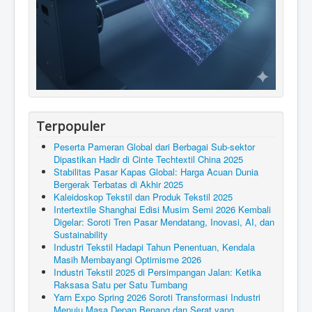
Terpopuler
Peserta Pameran Global dari Berbagai Sub-sektor
Dipastikan Hadir di Cinte Techtextil China 2025
Stabilitas Pasar Kapas Global: Harga Acuan Dunia
Bergerak Terbatas di Akhir 2025
Kaleidoskop Tekstil dan Produk Tekstil 2025
Intertextile Shanghai Edisi Musim Semi 2026 Kembali
Digelar: Soroti Tren Pasar Mendatang, Inovasi, AI, dan
Sustainability
Industri Tekstil Hadapi Tahun Penentuan, Kendala
Masih Membayangi Optimisme 2026
Industri Tekstil 2025 di Persimpangan Jalan: Ketika
Raksasa Satu per Satu Tumbang
Yarn Expo Spring 2026 Soroti Transformasi Industri
Menuju Masa Depan Benang dan Serat yang