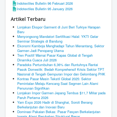
Indotextiles Bulletin 96 Februari 2026
Indotextiles Bulletin 95 January 2026
Artikel Terbaru
Lonjakan Ekspor Garment di Juni Beri Turkiye Harapan
Baru
Menyongsong Mandatori Sertifikasi Halal: YKTI Gelar
Seminar Strategis di Bandung
Ekonomi Kamboja Menghadapi Tahun Menantang, Sektor
Garmen Jadi Penopang Utama
Tren Positif Warnai Pasar Kapas Global di Tengah
Dinamika Cuaca Juli 2026
Paradoks Pertumbuhan 6,36% dan Runtuhnya Rantai
Pasok Domestik: Bedah Komprehensif Krisis Sektor TPT
Nasional di Tengah Gempuran Impor dan Gelombang PHK
Kontras Pasar Mesin Tekstil Global 2025: Sektor
Pemintalan Melaju Kencang Saat Segmen Lain Alami
Penurunan Signifikan
Lonjakan Impor Garmen Jepang Tembus $11,7 Miliar pada
Paruh Pertama 2026
Yarn Expo 2026 Hadir di Shanghai, Soroti Benang
Berkelanjutan dan Inovasi Baru
Dominasi Pakaian Bekas: Pasar Fesyen Berkelanjutan
Inggris Alami Perubahan Struktural Besar