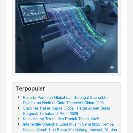
Terpopuler
Peserta Pameran Global dari Berbagai Sub-sektor
Dipastikan Hadir di Cinte Techtextil China 2025
Stabilitas Pasar Kapas Global: Harga Acuan Dunia
Bergerak Terbatas di Akhir 2025
Kaleidoskop Tekstil dan Produk Tekstil 2025
Intertextile Shanghai Edisi Musim Semi 2026 Kembali
Digelar: Soroti Tren Pasar Mendatang, Inovasi, AI, dan