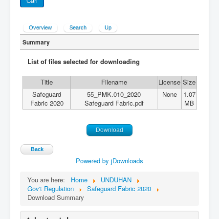
Cari
Overview
Search
Up
Summary
List of files selected for downloading
Title
Filename
License
Size
Safeguard
55_PMK.010_2020
None
1.07
Fabric 2020
Safeguard Fabric.pdf
MB
Download
Back
Powered by jDownloads
You are here:
Home
UNDUHAN
Gov't Regulation
Safeguard Fabric 2020
Download Summary