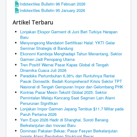
Indotextiles Bulletin 96 Februari 2026
Indotextiles Bulletin 95 January 2026
Artikel Terbaru
Lonjakan Ekspor Garment di Juni Beri Turkiye Harapan
Baru
Menyongsong Mandatori Sertifikasi Halal: YKTI Gelar
Seminar Strategis di Bandung
Ekonomi Kamboja Menghadapi Tahun Menantang, Sektor
Garmen Jadi Penopang Utama
Tren Positif Warnai Pasar Kapas Global di Tengah
Dinamika Cuaca Juli 2026
Paradoks Pertumbuhan 6,36% dan Runtuhnya Rantai
Pasok Domestik: Bedah Komprehensif Krisis Sektor TPT
Nasional di Tengah Gempuran Impor dan Gelombang PHK
Kontras Pasar Mesin Tekstil Global 2025: Sektor
Pemintalan Melaju Kencang Saat Segmen Lain Alami
Penurunan Signifikan
Lonjakan Impor Garmen Jepang Tembus $11,7 Miliar pada
Paruh Pertama 2026
Yarn Expo 2026 Hadir di Shanghai, Soroti Benang
Berkelanjutan dan Inovasi Baru
Dominasi Pakaian Bekas: Pasar Fesyen Berkelanjutan
Inggris Alami Perubahan Struktural Besar