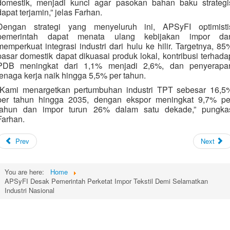
domestik, menjadi kunci agar pasokan bahan baku strategi
dapat terjamin,” jelas Farhan.
Dengan strategi yang menyeluruh ini, APSyFI optimisti
pemerintah dapat menata ulang kebijakan impor da
memperkuat integrasi industri dari hulu ke hilir. Targetnya, 85
pasar domestik dapat dikuasai produk lokal, kontribusi terhada
PDB meningkat dari 1,1% menjadi 2,6%, dan penyerapa
tenaga kerja naik hingga 5,5% per tahun.
“Kami menargetkan pertumbuhan industri TPT sebesar 16,5
per tahun hingga 2035, dengan ekspor meningkat 9,7% pe
tahun dan impor turun 26% dalam satu dekade,” pungka
Farhan.
Prev
Next
You are here:
Home
APSyFI Desak Pemerintah Perketat Impor Tekstil Demi Selamatkan
Industri Nasional