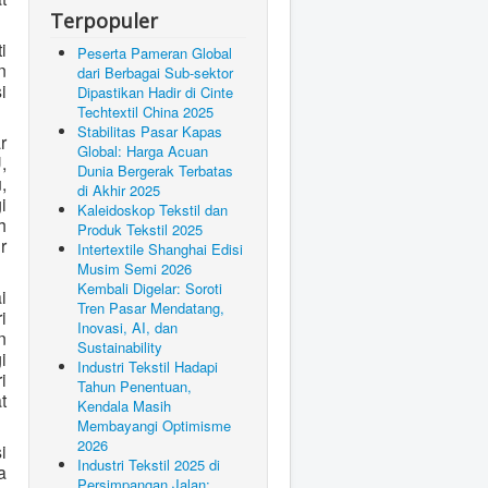
Terpopuler
i
Peserta Pameran Global
n
dari Berbagai Sub-sektor
i
Dipastikan Hadir di Cinte
Techtextil China 2025
Stabilitas Pasar Kapas
r
Global: Harga Acuan
,
Dunia Bergerak Terbatas
,
di Akhir 2025
i
Kaleidoskop Tekstil dan
h
Produk Tekstil 2025
r
Intertextile Shanghai Edisi
Musim Semi 2026
Kembali Digelar: Soroti
i
Tren Pasar Mendatang,
i
Inovasi, AI, dan
n
Sustainability
i
Industri Tekstil Hadapi
i
Tahun Penentuan,
t
Kendala Masih
Membayangi Optimisme
2026
i
Industri Tekstil 2025 di
a
Persimpangan Jalan: