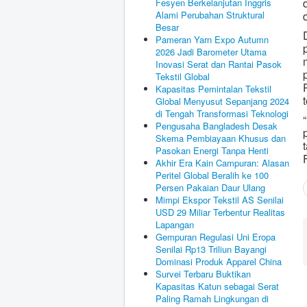
Fesyen Berkelanjutan Inggris
Alami Perubahan Struktural
Besar
Pameran Yarn Expo Autumn
2026 Jadi Barometer Utama
Inovasi Serat dan Rantai Pasok
Tekstil Global
Kapasitas Pemintalan Tekstil
Global Menyusut Sepanjang 2024
di Tengah Transformasi Teknologi
Pengusaha Bangladesh Desak
Skema Pembiayaan Khusus dan
Pasokan Energi Tanpa Henti
Akhir Era Kain Campuran: Alasan
Peritel Global Beralih ke 100
Persen Pakaian Daur Ulang
Mimpi Ekspor Tekstil AS Senilai
USD 29 Miliar Terbentur Realitas
Lapangan
Gempuran Regulasi Uni Eropa
Senilai Rp13 Triliun Bayangi
Dominasi Produk Apparel China
Survei Terbaru Buktikan
Kapasitas Katun sebagai Serat
Paling Ramah Lingkungan di