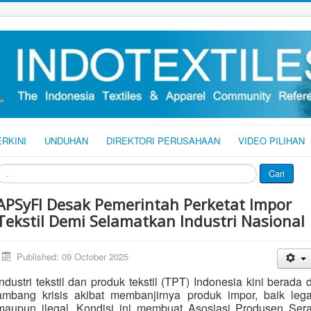
ERKINI
UNDUHAN
DIREKTORI PERUSAHAAN
VIDEO PILIHAN
ari
Cari
APSyFI Desak Pemerintah Perketat Impor
Tekstil Demi Selamatkan Industri Nasional
Published: 09 October 2025
Industri tekstil dan produk tekstil (TPT) Indonesia kini berada d
ambang krisis akibat membanjirnya produk impor, baik lega
maupun ilegal. Kondisi ini membuat Asosiasi Produsen Sera