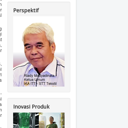
h
r
Perspektif
l
g
i
t
,
r
,
i
i
s
-
i
a
Inovasi Produk
m
r