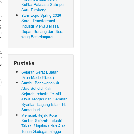
s
Ketika Raksasa Satu per
Satu Tumbang
s
Yarn Expo Spring 2026
n
Soroti Transformasi
Industri Menuju Masa
%
Depan Benang dan Serat
p
yang Berkelanjutan
n
%
r
Pustaka
s
Sejarah Serat Buatan
(Man-Made Fibres)
Sumbu Perlawanan di
Atas Sehelai Kain:
Sejarah Industri Tekstil
Jawa Tengah dan Gerakan
Syarikat Dagang Islam H.
Samanhudi
Menapak Jejak Kota
Senter: Sejarah Industri
Tekstil Majalaya dari Alat
Tenun Gedogan hingga