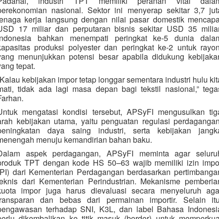
Padahal, industri TPT memiliki peranan vital dala
perekonomian nasional. Sektor ini menyerap sekitar 3,7 jut
tenaga kerja langsung dengan nilai pasar domestik mencapa
USD 17 miliar dan perputaran bisnis sekitar USD 35 miliar
Indonesia bahkan menempati peringkat ke-5 dunia dala
kapasitas produksi polyester dan peringkat ke-2 untuk rayon
yang menunjukkan potensi besar apabila didukung kebijaka
yang tepat.
“Kalau kebijakan impor tetap longgar sementara industri hulu kit
mati, tidak ada lagi masa depan bagi tekstil nasional,” tega
Farhan.
Untuk mengatasi kondisi tersebut, APSyFI mengusulkan tig
arah kebijakan utama, yaitu penguatan regulasi perdagangan
peningkatan daya saing industri, serta kebijakan jangk
menengah menuju kemandirian bahan baku.
Dalam aspek perdagangan, APSyFI meminta agar seluru
produk TPT dengan kode HS 50–63 wajib memiliki izin impo
(PI) dari Kementerian Perdagangan berdasarkan pertimbanga
teknis dari Kementerian Perindustrian. Mekanisme pemberia
kuota impor juga harus dievaluasi secara menyeluruh aga
transparan dan bebas dari permainan importir. Selain itu
pengawasan terhadap SNI, K3L, dan label Bahasa Indonesi
perlu dikembalikan ke titik masuk (border) untuk memperkua