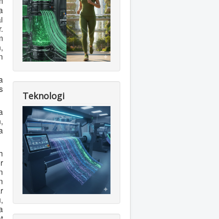
m
a
i
.
m
,
n
a
s
Teknologi
a
,
a
h
r
n
n
r
,
a
t