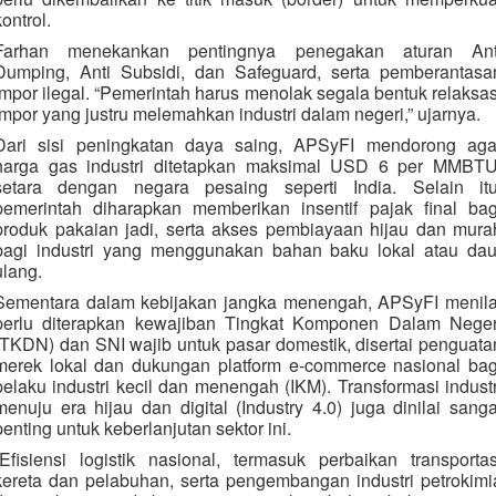
kontrol.
Farhan menekankan pentingnya penegakan aturan Ant
Dumping, Anti Subsidi, dan Safeguard, serta pemberantasa
impor ilegal. “Pemerintah harus menolak segala bentuk relaksas
impor yang justru melemahkan industri dalam negeri,” ujarnya.
Dari sisi peningkatan daya saing, APSyFI mendorong aga
harga gas industri ditetapkan maksimal USD 6 per MMBTU
setara dengan negara pesaing seperti India. Selain itu
pemerintah diharapkan memberikan insentif pajak final bag
produk pakaian jadi, serta akses pembiayaan hijau dan mura
bagi industri yang menggunakan bahan baku lokal atau dau
ulang.
Sementara dalam kebijakan jangka menengah, APSyFI menila
perlu diterapkan kewajiban Tingkat Komponen Dalam Neger
(TKDN) dan SNI wajib untuk pasar domestik, disertai penguata
merek lokal dan dukungan platform e-commerce nasional bag
pelaku industri kecil dan menengah (IKM). Transformasi industr
menuju era hijau dan digital (Industry 4.0) juga dinilai sanga
penting untuk keberlanjutan sektor ini.
“Efisiensi logistik nasional, termasuk perbaikan transportas
kereta dan pelabuhan, serta pengembangan industri petrokimi