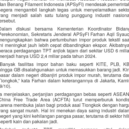
dan Benang Filament Indonesia (APSyFI) mendesak pemerinta
segera mengambil langkah tegas untuk menyelamatkan sekto
yang menjadi salah satu tulang punggung industri nasiona
tersebut.
Dalam diskusi bersama Kementerian Koordinator Bidan
Perekonomian, Sekretaris Jenderal APSyFI Farhan Aqil Syauq
mengungkapkan bahwa pertumbuhan impor produk tekstil saa
ini meningkat jauh lebih cepat dibandingkan ekspor. Akibatnya
neraca perdagangan TPT anjlok tajam dari sekitar USD 6 milia
menjadi hanya USD 2,4 miliar pada tahun 2024.
“Banyak fasilitas impor bahan baku seperti KITE, PLB, KB
hingga GB disalahgunakan untuk memasukkan barang jadi. Kin
pasar dalam negeri dibanjiri produk impor murah, terutama dar
Tiongkok,” kata Farhan dalam keterangannya di Jakarta, Kami
(9/10).
Ia menjelaskan, perjanjian perdagangan bebas seperti ASEAN
China Free Trade Area (ACFTA) turut memperburuk kondis
karena membuka jalan bagi produk asal Tiongkok dengan harg
yang sangat murah. Hal ini menekan daya saing industri dala
negeri yang kini kehilangan pangsa pasar, terutama di sektor hili
seperti kain dan pakaian jadi.