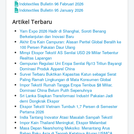
Indotextiles Bulletin 96 Februari 2026
Indotextiles Bulletin 95 January 2026
Artikel Terbaru
Yarn Expo 2026 Hadir di Shanghai, Soroti Benang
Berkelanjutan dan Inovasi Baru
Akhir Era Kain Campuran: Alasan Peritel Global Beralih ke
100 Persen Pakaian Daur Ulang
Mimpi Ekspor Tekstil AS Senilai USD 29 Miliar Terbentur
Realitas Lapangan
Gempuran Regulasi Uni Eropa Senilai Rp13 Triliun Bayangi
Dominasi Produk Apparel China
Survei Terbaru Buktikan Kapasitas Katun sebagai Serat
Paling Ramah Lingkungan di Mata Konsumen Global
Impor Tekstil Rumah Tangga Eropa Tembus $8 Miliar,
Dominasi China Belum Pulih Sepenuhnya
Sri Lanka Siapkan Transformasi Industri Pakaian Jadi
demi Dongkrak Ekspor
Ekspor Tekstil Vietnam Tumbuh 1,7 Persen di Semester
Pertama 2026
India Tantang Inovator Atasi Masalah Sampah Tekstil
Impor Kain Thailand Meningkat, Ekspor Melambat
Masa Depan Nearshoring Meksiko: Menantang Arus
Bahan Baku Asia di Tengah Ketatnya Aturan USMCA