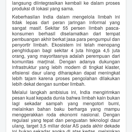
langsung diintegrasikan kembali ke dalam proses
produksi di lokasi yang sama.
Keberhasilan India dalam mengelola limbah ini
tidak lepas dari peran jaringan informal yang
sangat masif. Sekitar 55 persen limbah pasca-
konsumen berhasil diselamatkan dari tempat
pembuangan akhir berkat jasa para pengumpul dan
penyortir limbah. Ekosistem ini telah menopang
penghidupan bagi sekitar 4 juta hingga 4,5 juta
orang, yang mayoritasnya adalah perempuan dari
komunitas marjinal. Dengan adanya dukungan
infrastruktur yang lebih modern di tingkat klaster,
efisiensi daur ulang diharapkan dapat meningkat
lebih tajam karena proses pengolahan dilakukan
lebih dekat dengan sumber limbah.
Melalui langkah ambisius ini, India mengirimkan
pesan kuat kepada dunia bahwa limbah kain bukan
lagi sekadar sampah yang mengotori bumi,
melainkan bahan baku berharga yang mampu
menggerakkan roda ekonomi nasional. Dengan
regulasi yang tepat dan penguatan teknologi daur
ulang, target 3,5 miliar dolar AS pada akhir dekade
ini bukan sekadar angka di atas kertas, melainkan