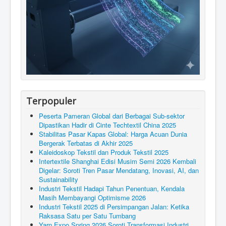
Terpopuler
Peserta Pameran Global dari Berbagai Sub-sektor
Dipastikan Hadir di Cinte Techtextil China 2025
Stabilitas Pasar Kapas Global: Harga Acuan Dunia
Bergerak Terbatas di Akhir 2025
Kaleidoskop Tekstil dan Produk Tekstil 2025
Intertextile Shanghai Edisi Musim Semi 2026 Kembali
Digelar: Soroti Tren Pasar Mendatang, Inovasi, AI, dan
Sustainability
Industri Tekstil Hadapi Tahun Penentuan, Kendala
Masih Membayangi Optimisme 2026
Industri Tekstil 2025 di Persimpangan Jalan: Ketika
Raksasa Satu per Satu Tumbang
Yarn Expo Spring 2026 Soroti Transformasi Industri