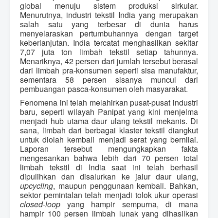
global menuju sistem produksi sirkular.
Menurutnya, industri tekstil India yang merupakan
salah satu yang terbesar di dunia harus
menyelaraskan pertumbuhannya dengan target
keberlanjutan. India tercatat menghasilkan sekitar
7,07 juta ton limbah tekstil setiap tahunnya.
Menariknya, 42 persen dari jumlah tersebut berasal
dari limbah pra-konsumen seperti sisa manufaktur,
sementara 58 persen sisanya muncul dari
pembuangan pasca-konsumen oleh masyarakat.
Fenomena ini telah melahirkan pusat-pusat industri
baru, seperti wilayah Panipat yang kini menjelma
menjadi hub utama daur ulang tekstil mekanis. Di
sana, limbah dari berbagai klaster tekstil diangkut
untuk diolah kembali menjadi serat yang bernilai.
Laporan tersebut mengungkapkan fakta
mengesankan bahwa lebih dari 70 persen total
limbah tekstil di India saat ini telah berhasil
dipulihkan dan disalurkan ke jalur daur ulang,
upcycling
, maupun penggunaan kembali. Bahkan,
sektor pemintalan telah menjadi tolok ukur operasi
closed-loop
yang hampir sempurna, di mana
hampir 100 persen limbah lunak yang dihasilkan