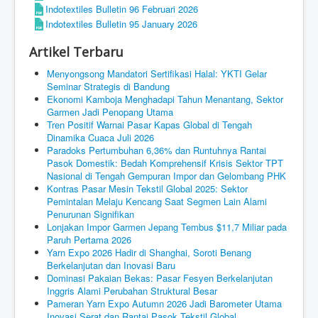
Indotextiles Bulletin 96 Februari 2026
Indotextiles Bulletin 95 January 2026
Artikel Terbaru
Menyongsong Mandatori Sertifikasi Halal: YKTI Gelar
Seminar Strategis di Bandung
Ekonomi Kamboja Menghadapi Tahun Menantang, Sektor
Garmen Jadi Penopang Utama
Tren Positif Warnai Pasar Kapas Global di Tengah
Dinamika Cuaca Juli 2026
Paradoks Pertumbuhan 6,36% dan Runtuhnya Rantai
Pasok Domestik: Bedah Komprehensif Krisis Sektor TPT
Nasional di Tengah Gempuran Impor dan Gelombang PHK
Kontras Pasar Mesin Tekstil Global 2025: Sektor
Pemintalan Melaju Kencang Saat Segmen Lain Alami
Penurunan Signifikan
Lonjakan Impor Garmen Jepang Tembus $11,7 Miliar pada
Paruh Pertama 2026
Yarn Expo 2026 Hadir di Shanghai, Soroti Benang
Berkelanjutan dan Inovasi Baru
Dominasi Pakaian Bekas: Pasar Fesyen Berkelanjutan
Inggris Alami Perubahan Struktural Besar
Pameran Yarn Expo Autumn 2026 Jadi Barometer Utama
Inovasi Serat dan Rantai Pasok Tekstil Global