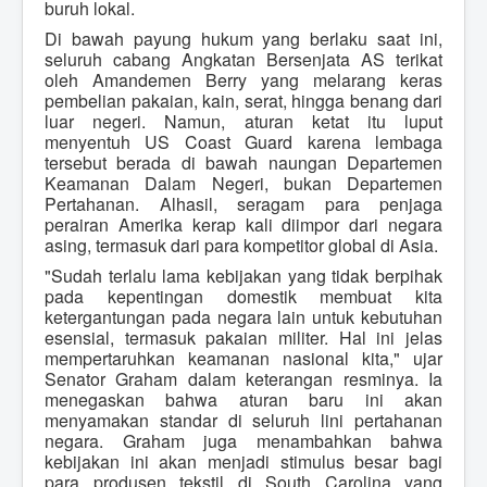
buruh lokal.
Di bawah payung hukum yang berlaku saat ini,
seluruh cabang Angkatan Bersenjata AS terikat
oleh Amandemen Berry yang melarang keras
pembelian pakaian, kain, serat, hingga benang dari
luar negeri. Namun, aturan ketat itu luput
menyentuh US Coast Guard karena lembaga
tersebut berada di bawah naungan Departemen
Keamanan Dalam Negeri, bukan Departemen
Pertahanan. Alhasil, seragam para penjaga
perairan Amerika kerap kali diimpor dari negara
asing, termasuk dari para kompetitor global di Asia.
"Sudah terlalu lama kebijakan yang tidak berpihak
pada kepentingan domestik membuat kita
ketergantungan pada negara lain untuk kebutuhan
esensial, termasuk pakaian militer. Hal ini jelas
mempertaruhkan keamanan nasional kita," ujar
Senator Graham dalam keterangan resminya. Ia
menegaskan bahwa aturan baru ini akan
menyamakan standar di seluruh lini pertahanan
negara. Graham juga menambahkan bahwa
kebijakan ini akan menjadi stimulus besar bagi
para produsen tekstil di South Carolina yang