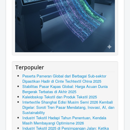
Terpopuler
Peserta Pameran Global dari Berbagai Sub-sektor
Dipastikan Hadir di Cinte Techtextil China 2025
Stabilitas Pasar Kapas Global: Harga Acuan Dunia
Bergerak Terbatas di Akhir 2025
Kaleidoskop Tekstil dan Produk Tekstil 2025
Intertextile Shanghai Edisi Musim Semi 2026 Kembali
Digelar: Soroti Tren Pasar Mendatang, Inovasi, AI, dan
Sustainability
Industri Tekstil Hadapi Tahun Penentuan, Kendala
Masih Membayangi Optimisme 2026
Industri Tekstil 2025 di Persimpangan Jalan: Ketika