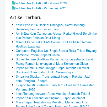
Indotextiles Bulletin 96 Februari 2026
Indotextiles Bulletin 95 January 2026
Artikel Terbaru
Yarn Expo 2026 Hadir di Shanghai, Soroti Benang
Berkelanjutan dan Inovasi Baru
Akhir Era Kain Campuran: Alasan Peritel Global Beralih ke
100 Persen Pakaian Daur Ulang
Mimpi Ekspor Tekstil AS Senilai USD 29 Miliar Terbentur
Realitas Lapangan
Gempuran Regulasi Uni Eropa Senilai Rp13 Triliun Bayangi
Dominasi Produk Apparel China
Survei Terbaru Buktikan Kapasitas Katun sebagai Serat
Paling Ramah Lingkungan di Mata Konsumen Global
Impor Tekstil Rumah Tangga Eropa Tembus $8 Miliar,
Dominasi China Belum Pulih Sepenuhnya
Sri Lanka Siapkan Transformasi Industri Pakaian Jadi
demi Dongkrak Ekspor
Ekspor Tekstil Vietnam Tumbuh 1,7 Persen di Semester
Pertama 2026
India Tantang Inovator Atasi Masalah Sampah Tekstil
Impor Kain Thailand Meningkat, Ekspor Melambat
Masa Depan Nearshoring Meksiko: Menantang Arus
Bahan Baku Asia di Tengah Ketatnya Aturan USMCA