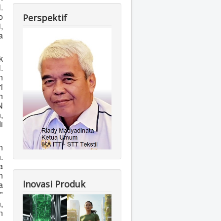
.
o
Perspektif
,
a
k
.
n
i
h
N
,
i
n
.
a
n
Inovasi Produk
a
"
,
n