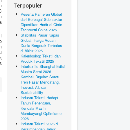
n
Terpopuler
C
Peserta Pameran Global
n
dari Berbagai Sub-sektor
a
Dipastikan Hadir di Cinte
Techtextil China 2025
l
Stabilitas Pasar Kapas
Global: Harga Acuan
p
Dunia Bergerak Terbatas
n
di Akhir 2025
u
Kaleidoskop Tekstil dan
k
Produk Tekstil 2025
s
Intertextile Shanghai Edisi
Musim Semi 2026
Kembali Digelar: Soroti
Tren Pasar Mendatang,
Inovasi, AI, dan
Sustainability
Industri Tekstil Hadapi
Tahun Penentuan,
Kendala Masih
Membayangi Optimisme
2026
Industri Tekstil 2025 di
Persimpangan Jalan: