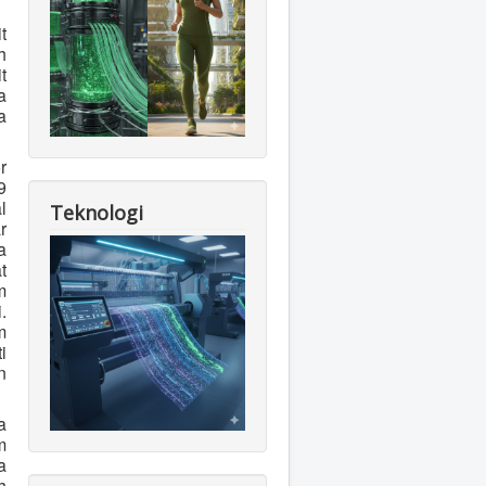
t
h
t
a
a
r
9
l
Teknologi
r
a
t
m
.
m
i
n
a
m
a
h