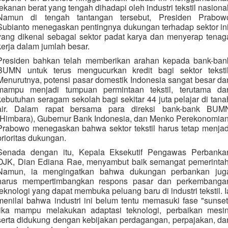
tekanan berat yang tengah dihadapi oleh industri tekstil nasional
Namun di tengah tantangan tersebut, Presiden Prabow
Subianto menegaskan pentingnya dukungan terhadap sektor ini
yang dikenal sebagai sektor padat karya dan menyerap tenag
kerja dalam jumlah besar.
Presiden bahkan telah memberikan arahan kepada bank-ban
BUMN untuk terus mengucurkan kredit bagi sektor tekstil
Menurutnya, potensi pasar domestik Indonesia sangat besar da
mampu menjadi tumpuan permintaan tekstil, terutama dar
kebutuhan seragam sekolah bagi sekitar 44 juta pelajar di tana
air. Dalam rapat bersama para direksi bank-bank BUM
(Himbara), Gubernur Bank Indonesia, dan Menko Perekonomian
Prabowo menegaskan bahwa sektor tekstil harus tetap menjad
prioritas dukungan.
Senada dengan itu, Kepala Eksekutif Pengawas Perbanka
OJK, Dian Ediana Rae, menyambut baik semangat pemerintah
Namun, ia mengingatkan bahwa dukungan perbankan jug
harus mempertimbangkan respons pasar dan perkembanga
teknologi yang dapat membuka peluang baru di industri tekstil. I
menilai bahwa industri ini belum tentu memasuki fase "sunset
jika mampu melakukan adaptasi teknologi, perbaikan mesin
serta didukung dengan kebijakan perdagangan, perpajakan, da