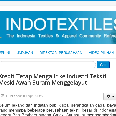
ERKINI
UNDUHAN
DIREKTORI PERUSAHAAN
VIDEO PILIHAN
ari
Cari
Kredit Tetap Mengalir ke Industri Tekstil
Meski Awan Suram Menggelayuti
Published: 09 April 2025
Belum lekang dari ingatan publik soal serangkaian gagal baya
yang menimpa beberapa perusahaan tekstil besar di Indonesia
seperti Pan Brothers hingga Sritex. Situasi ini menggambarka