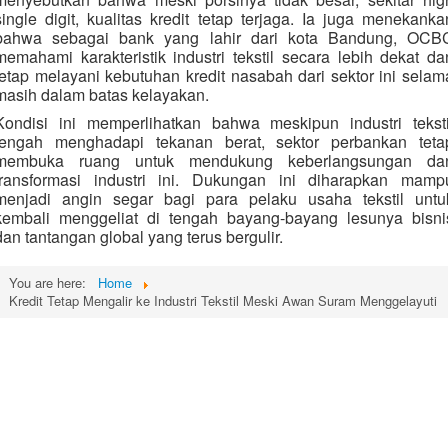
single digit, kualitas kredit tetap terjaga. Ia juga menekanka
bahwa sebagai bank yang lahir dari kota Bandung, OCB
memahami karakteristik industri tekstil secara lebih dekat da
tetap melayani kebutuhan kredit nasabah dari sektor ini selam
masih dalam batas kelayakan.
Kondisi ini memperlihatkan bahwa meskipun industri teksti
tengah menghadapi tekanan berat, sektor perbankan teta
membuka ruang untuk mendukung keberlangsungan da
transformasi industri ini. Dukungan ini diharapkan mamp
menjadi angin segar bagi para pelaku usaha tekstil untu
kembali menggeliat di tengah bayang-bayang lesunya bisni
dan tantangan global yang terus bergulir.
You are here:
Home
Kredit Tetap Mengalir ke Industri Tekstil Meski Awan Suram Menggelayuti