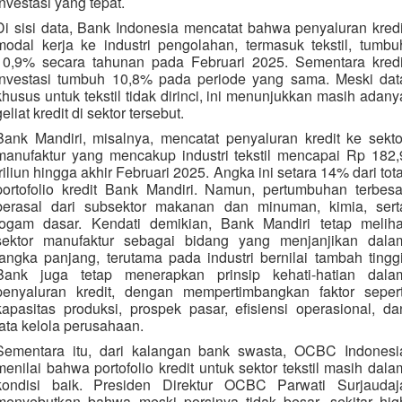
investasi yang tepat.
Di sisi data, Bank Indonesia mencatat bahwa penyaluran kredi
modal kerja ke industri pengolahan, termasuk tekstil, tumbu
10,9% secara tahunan pada Februari 2025. Sementara kredi
investasi tumbuh 10,8% pada periode yang sama. Meski dat
khusus untuk tekstil tidak dirinci, ini menunjukkan masih adany
geliat kredit di sektor tersebut.
Bank Mandiri, misalnya, mencatat penyaluran kredit ke sekto
manufaktur yang mencakup industri tekstil mencapai Rp 182,
triliun hingga akhir Februari 2025. Angka ini setara 14% dari tota
portofolio kredit Bank Mandiri. Namun, pertumbuhan terbesa
berasal dari subsektor makanan dan minuman, kimia, sert
logam dasar. Kendati demikian, Bank Mandiri tetap meliha
sektor manufaktur sebagai bidang yang menjanjikan dala
jangka panjang, terutama pada industri bernilai tambah tinggi
Bank juga tetap menerapkan prinsip kehati-hatian dala
penyaluran kredit, dengan mempertimbangkan faktor sepert
kapasitas produksi, prospek pasar, efisiensi operasional, da
tata kelola perusahaan.
Sementara itu, dari kalangan bank swasta, OCBC Indonesi
menilai bahwa portofolio kredit untuk sektor tekstil masih dala
kondisi baik. Presiden Direktur OCBC Parwati Surjaudaj
menyebutkan bahwa meski porsinya tidak besar, sekitar hig