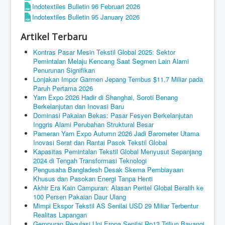
Indotextiles Bulletin 96 Februari 2026
Indotextiles Bulletin 95 January 2026
Artikel Terbaru
Kontras Pasar Mesin Tekstil Global 2025: Sektor
Pemintalan Melaju Kencang Saat Segmen Lain Alami
Penurunan Signifikan
Lonjakan Impor Garmen Jepang Tembus $11,7 Miliar pada
Paruh Pertama 2026
Yarn Expo 2026 Hadir di Shanghai, Soroti Benang
Berkelanjutan dan Inovasi Baru
Dominasi Pakaian Bekas: Pasar Fesyen Berkelanjutan
Inggris Alami Perubahan Struktural Besar
Pameran Yarn Expo Autumn 2026 Jadi Barometer Utama
Inovasi Serat dan Rantai Pasok Tekstil Global
Kapasitas Pemintalan Tekstil Global Menyusut Sepanjang
2024 di Tengah Transformasi Teknologi
Pengusaha Bangladesh Desak Skema Pembiayaan
Khusus dan Pasokan Energi Tanpa Henti
Akhir Era Kain Campuran: Alasan Peritel Global Beralih ke
100 Persen Pakaian Daur Ulang
Mimpi Ekspor Tekstil AS Senilai USD 29 Miliar Terbentur
Realitas Lapangan
Gempuran Regulasi Uni Eropa Senilai Rp13 Triliun Bayangi