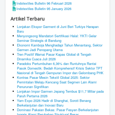
Indotextiles Bulletin 96 Februari 2026
Indotextiles Bulletin 95 January 2026
Artikel Terbaru
Lonjakan Ekspor Garment di Juni Beri Turkiye Harapan
Baru
Menyongsong Mandatori Sertifikasi Halal: YKTI Gelar
Seminar Strategis di Bandung
Ekonomi Kamboja Menghadapi Tahun Menantang, Sektor
Garmen Jadi Penopang Utama
Tren Positif Warnai Pasar Kapas Global di Tengah
Dinamika Cuaca Juli 2026
Paradoks Pertumbuhan 6,36% dan Runtuhnya Rantai
Pasok Domestik: Bedah Komprehensif Krisis Sektor TPT
Nasional di Tengah Gempuran Impor dan Gelombang PHK
Kontras Pasar Mesin Tekstil Global 2025: Sektor
Pemintalan Melaju Kencang Saat Segmen Lain Alami
Penurunan Signifikan
Lonjakan Impor Garmen Jepang Tembus $11,7 Miliar pada
Paruh Pertama 2026
Yarn Expo 2026 Hadir di Shanghai, Soroti Benang
Berkelanjutan dan Inovasi Baru
Dominasi Pakaian Bekas: Pasar Fesyen Berkelanjutan
Inggris Alami Perubahan Struktural Besar