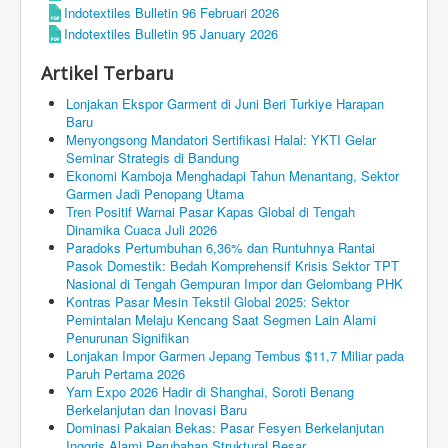
Indotextiles Bulletin 96 Februari 2026
Indotextiles Bulletin 95 January 2026
Artikel Terbaru
Lonjakan Ekspor Garment di Juni Beri Turkiye Harapan
Baru
Menyongsong Mandatori Sertifikasi Halal: YKTI Gelar
Seminar Strategis di Bandung
Ekonomi Kamboja Menghadapi Tahun Menantang, Sektor
Garmen Jadi Penopang Utama
Tren Positif Warnai Pasar Kapas Global di Tengah
Dinamika Cuaca Juli 2026
Paradoks Pertumbuhan 6,36% dan Runtuhnya Rantai
Pasok Domestik: Bedah Komprehensif Krisis Sektor TPT
Nasional di Tengah Gempuran Impor dan Gelombang PHK
Kontras Pasar Mesin Tekstil Global 2025: Sektor
Pemintalan Melaju Kencang Saat Segmen Lain Alami
Penurunan Signifikan
Lonjakan Impor Garmen Jepang Tembus $11,7 Miliar pada
Paruh Pertama 2026
Yarn Expo 2026 Hadir di Shanghai, Soroti Benang
Berkelanjutan dan Inovasi Baru
Dominasi Pakaian Bekas: Pasar Fesyen Berkelanjutan
Inggris Alami Perubahan Struktural Besar