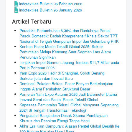
Indotextiles Bulletin 96 Februari 2026
Indotextiles Bulletin 95 January 2026
Artikel Terbaru
Paradoks Pertumbuhan 6,36% dan Runtuhnya Rantai
Pasok Domestik: Bedah Komprehensif Krisis Sektor TPT
Nasional di Tengah Gempuran Impor dan Gelombang PHK
Kontras Pasar Mesin Tekstil Global 2025: Sektor
Pemintalan Melaju Kencang Saat Segmen Lain Alami
Penurunan Signifikan
Lonjakan Impor Garmen Jepang Tembus $11,7 Miliar pada
Paruh Pertama 2026
Yarn Expo 2026 Hadir di Shanghai, Soroti Benang
Berkelanjutan dan Inovasi Baru
Dominasi Pakaian Bekas: Pasar Fesyen Berkelanjutan
Inggris Alami Perubahan Struktural Besar
Pameran Yarn Expo Autumn 2026 Jadi Barometer Utama
Inovasi Serat dan Rantai Pasok Tekstil Global
Kapasitas Pemintalan Tekstil Global Menyusut Sepanjang
2024 di Tengah Transformasi Teknologi
Pengusaha Bangladesh Desak Skema Pembiayaan
Khusus dan Pasokan Energi Tanpa Henti
Akhir Era Kain Campuran: Alasan Peritel Global Beralih ke
100 Persen Pakaian Daur Ulang